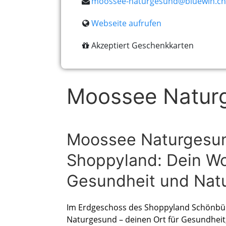
moossee-naturgesund@bluewin.ch
Webseite aufrufen
Akzeptiert Geschenkkarten
Moossee Natur
Moossee Naturgesu
Shoppyland: Dein Woh
Gesundheit und Nat
Im Erdgeschoss des Shoppyland Schönbüh
Naturgesund – deinen Ort für Gesundhei