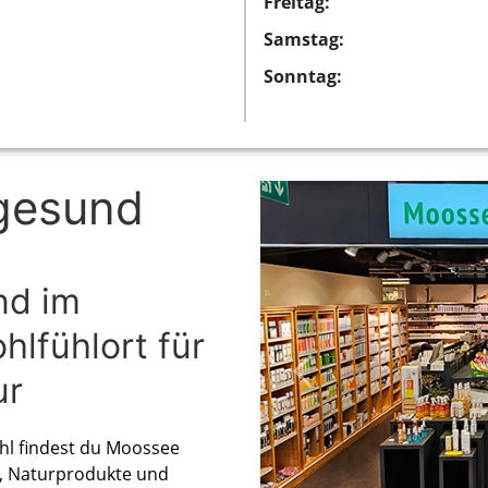
Freitag:
Samstag:
Sonntag:
gesund
nd im
lfühlort für
ur
l findest du Moossee
t, Naturprodukte und