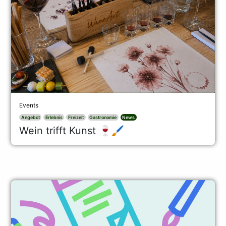
Events
Angebot
Erlebnis
Freizeit
Gastronomie
News
Wein trifft Kunst 🍷🖌️